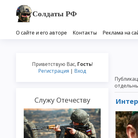
Солдаты РФ
О сайте и его авторе
Контакты
Реклама на са
Приветствую Вас
,
Гость
!
Регистрация
|
Вход
Публикац
отдельны
Служу Отечеству
Интер