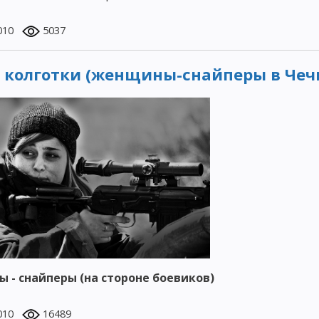
010
5037
 колготки (женщины-снайперы в Чеч
 - снайперы (на стороне боевиков)
010
16489