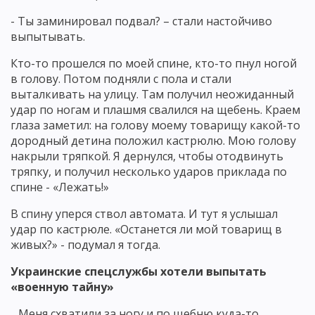
- Ты заминировал подвал? – стали настойчиво
выпытывать.
Кто-то прошелся по моей спине, кто-то пнул ногой
в голову. Потом подняли с пола и стали
выталкивать на улицу. Там получил неожиданный
удар по ногам и плашмя свалился на щебень. Краем
глаза заметил: на голову моему товарищу какой-то
дородный детина положил кастрюлю. Мою голову
накрыли тряпкой. Я дернулся, чтобы отодвинуть
тряпку, и получил несколько ударов приклада по
спине - «Лежать!»
В спину уперся ствол автомата. И тут я услышал
удар по кастрюле. «Останется ли мой товарищ в
живых?» - подумал я тогда.
Украинские спецслужбы хотели выпытать
«военную тайну»
…Меня схватили за ногу и по щебню куда-то