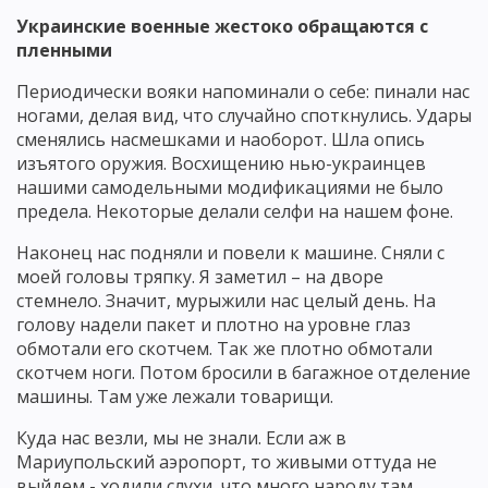
Украинские военные жестоко обращаются с
пленными
Периодически вояки напоминали о себе: пинали нас
ногами, делая вид, что случайно споткнулись. Удары
сменялись насмешками и наоборот. Шла опись
изъятого оружия. Восхищению нью-украинцев
нашими самодельными модификациями не было
предела. Некоторые делали селфи на нашем фоне.
Наконец нас подняли и повели к машине. Сняли с
моей головы тряпку. Я заметил – на дворе
стемнело. Значит, мурыжили нас целый день. На
голову надели пакет и плотно на уровне глаз
обмотали его скотчем. Так же плотно обмотали
скотчем ноги. Потом бросили в багажное отделение
машины. Там уже лежали товарищи.
Куда нас везли, мы не знали. Если аж в
Мариупольский аэропорт, то живыми оттуда не
выйдем - ходили слухи, что много народу там