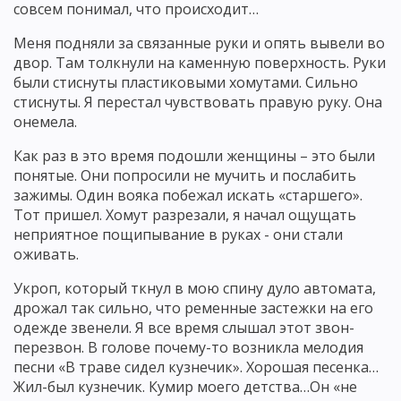
совсем понимал, что происходит…
Меня подняли за связанные руки и опять вывели во
двор. Там толкнули на каменную поверхность. Руки
были стиснуты пластиковыми хомутами. Сильно
стиснуты. Я перестал чувствовать правую руку. Она
онемела.
Как раз в это время подошли женщины – это были
понятые. Они попросили не мучить и послабить
зажимы. Один вояка побежал искать «старшего».
Тот пришел. Хомут разрезали, я начал ощущать
неприятное пощипывание в руках - они стали
оживать.
Укроп, который ткнул в мою спину дуло автомата,
дрожал так сильно, что ременные застежки на его
одежде звенели. Я все время слышал этот звон-
перезвон. В голове почему-то возникла мелодия
песни «В траве сидел кузнечик». Хорошая песенка…
Жил-был кузнечик. Кумир моего детства…Он «не