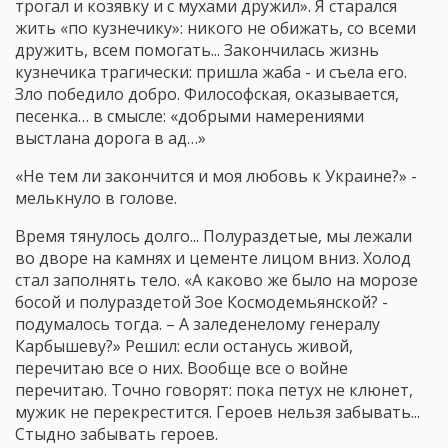
трогал и козявку и с мухами дружил». Я старался
жить «по кузнечику»: никого не обижать, со всеми
дружить, всем помогать... Закончилась жизнь
кузнечика трагически: пришла жаба - и съела его.
Зло победило добро. Философская, оказывается,
песенка… в смысле: «добрыми намерениями
выстлана дорога в ад…»
«Не тем ли закончится и моя любовь к Украине?» -
мелькнуло в голове.
Время тянулось долго... Полураздетые, мы лежали
во дворе на камнях и цементе лицом вниз. Холод
стал заполнять тело. «А каково же было на морозе
босой и полураздетой Зое Космодемьянской? -
подумалось тогда. – А заледенелому генералу
Карбышеву?» Решил: если останусь живой,
перечитаю все о них. Вообще все о войне
перечитаю. Точно говорят: пока петух не клюнет,
мужик не перекрестится. Героев нельзя забывать...
Стыдно забывать героев.