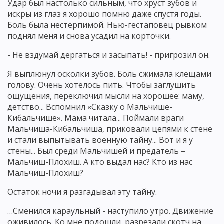
Удар был настолько сильным, что хруст зубов и
искры из глаз я хорошо помню даже спустя годы.
Боль была нестерпимой. Нью-гестаповец рывком
поднял меня и снова усадил на корточки.
- Не вздумай дергаться и засыпать! - пригрозил он.
Я выплюнул осколки зубов. Боль сжимала клещами
голову. Очень хотелось пить. Чтобы заглушить
ощущения, переключил мысли на хорошее: маму,
детство... Вспомнил «Сказку о Мальчише-
Кибальчише». Мама читала... Поймали враги
Мальчиша-Кибальчиша, приковали цепями к стене
и стали выпытывать военную тайну... Вот и я у
стены... Был среди Мальчишей и предатель –
Мальчиш-Плохиш. А кто выдал нас? Кто из нас
Мальчиш-Плохиш?
Остаток ночи я разгадывал эту тайну.
…Сменился караульный - наступило утро. Движение
оживилось. Ко мне подошли, разрезали скотч на