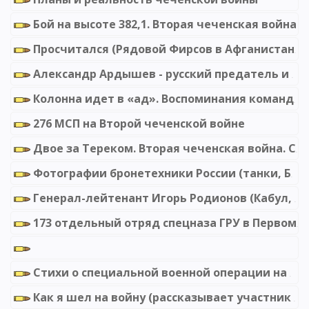
Бой на высоте 382,1. Вторая чеченская война
Просчитался (Рядовой Фирсов в Афганистане)
Александр Ардышев - русский предатель и палач чеченской войны
Колонна идет в «ад». Воспоминания командира самоходки.
276 МСП на Второй чеченской войне
Двое за Тереком. Вторая чеченская война. Специальные операции.
Фотографии бронетехники России (танки, БМП, САУ, БТР)
Генерал-лейтенант Игорь Родионов (Кабул, командующий 40-й армией, 1985-1986)
173 отдельный отряд спецназа ГРУ в Первомайском
Стихи о специальной военной операции на Украине (Овлиягулыев Эзиз Сердарович)
Как я шел на войну (рассказывает участник боевых действий в Афганистане)