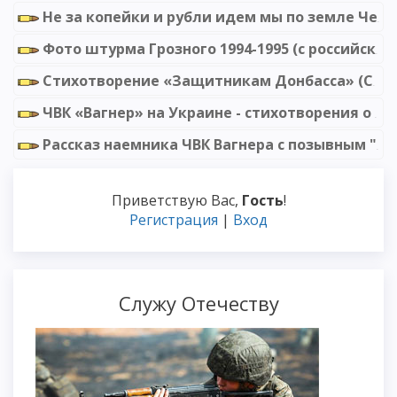
Не за копейки и рубли идем мы по земле Чечни (вторая чеченская война)
Фото штурма Грозного 1994-1995 (с российской стороны)
Стихотворение «Защитникам Донбасса» (Светлана Севастьянова)
ЧВК «Вагнер» на Украине - стихотворения о российских добровольцах
Рассказ наемника ЧВК Вагнера с позывным "Сокол" как он воевал в Сирии
Приветствую Вас
,
Гость
!
Регистрация
|
Вход
Служу Отечеству